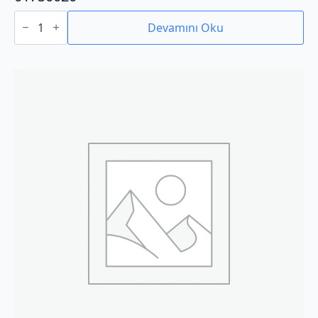
01750020
adet
Devamını Oku