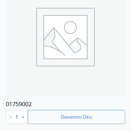
01759002
01759002
adet
Devamını Oku