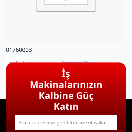
01760003
01760003
adet
Devamını Oku
İş
Makinalarınızın
Kalbine Güç
Katın
E-
mail
*