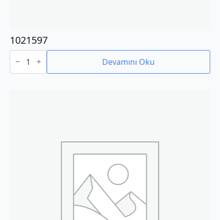
1021597
1021597
adet
Devamını Oku