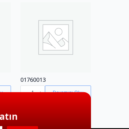
01760013
01760013
adet
ku
Devamını Oku
atın