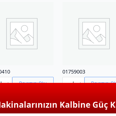
0410
01759003
410
01759003
adet
Devamını Oku
Devamını O
Makinalarınızın Kalbine Güç K