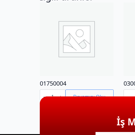
01750004
030
01750004
0300
adet
adet
Devamını Oku
İş 
E-