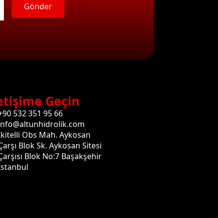
Gönder
etişime Geçin
+90 532 351 95 66
info@altunhidrolik.com
İkitelli Obs Mah. Aykosan
Çarşı Blok Sk. Aykosan Sitesi
Çarşısı Blok No:7 Başakşehir
İstanbul