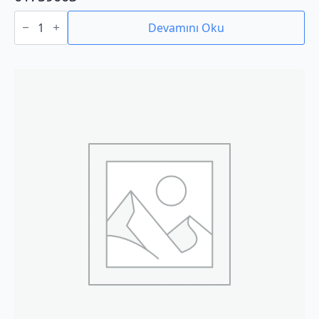
01759003
adet
Devamını Oku