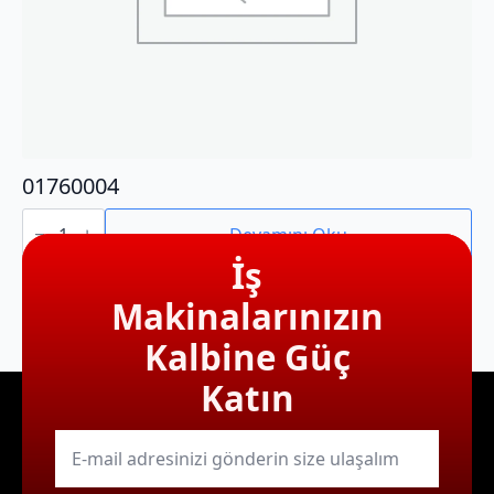
01760004
01760004
adet
Devamını Oku
İş
Makinalarınızın
Kalbine Güç
Katın
E-
mail
*