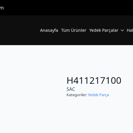
om
Anasayfa
Tüm Ürünler
Yedek Parçalar
Ha
H411217100
SAC
Kategoriler:
Yedek Parça