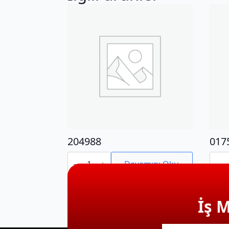
204988
017
204988
0175
adet
adet
Devamını Oku
İş 
E-