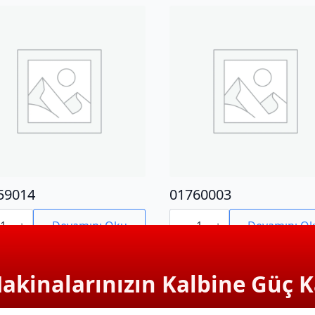
59014
01760003
9014
01760003
adet
Devamını Oku
Devamını O
Makinalarınızın Kalbine Güç K