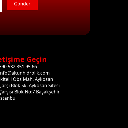
Gönder
etişime Geçin
+90 532 351 95 66
info@altunhidrolik.com
İkitelli Obs Mah. Aykosan
Çarşı Blok Sk. Aykosan Sitesi
Çarşısı Blok No:7 Başakşehir
İstanbul