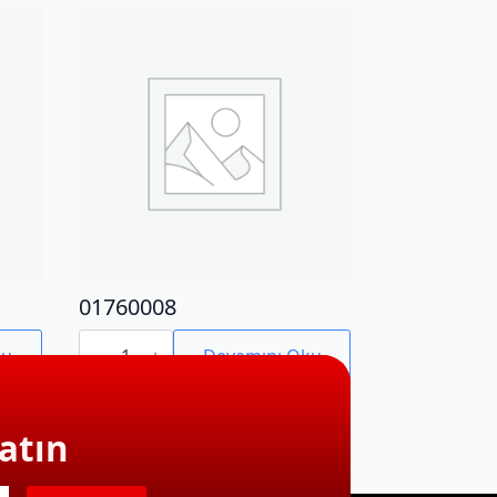
01760008
01760008
adet
ku
Devamını Oku
atın