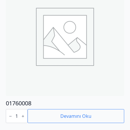
01760008
01760008
adet
Devamını Oku