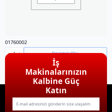
01760002
01760002
adet
Devamını Oku
İş
Makinalarınızın
Kalbine Güç
Katın
E-
mail
*