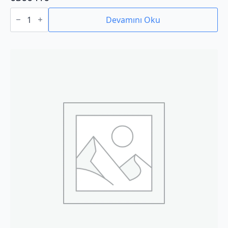
0300410
adet
Devamını Oku