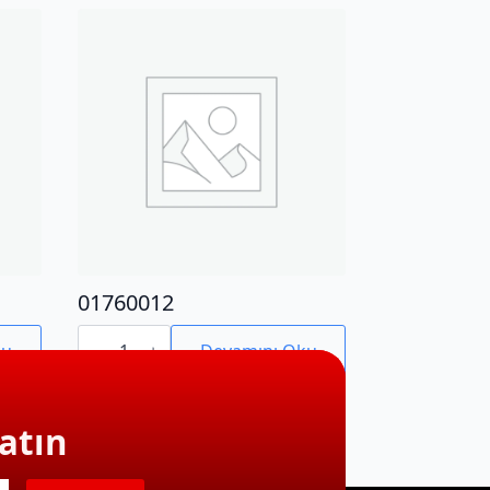
01760012
01760012
adet
ku
Devamını Oku
atın