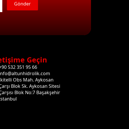
Gönder
etişime Geçin
+90 532 351 95 66
info@altunhidrolik.com
İkitelli Obs Mah. Aykosan
Çarşı Blok Sk. Aykosan Sitesi
Çarşısı Blok No:7 Başakşehir
İstanbul