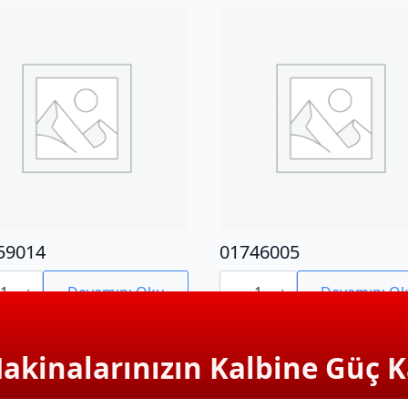
59014
01746005
9014
01746005
adet
Devamını Oku
Devamını O
Makinalarınızın Kalbine Güç K