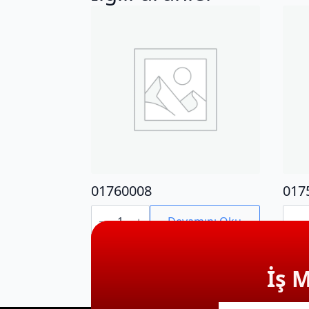
01760008
017
01760008
0175
adet
adet
Devamını Oku
İş 
E-