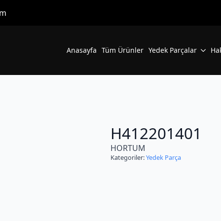
om
Anasayfa
Tüm Ürünler
Yedek Parçalar
Ha
H412201401
HORTUM
Kategoriler:
Yedek Parça