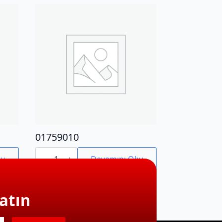
01759010
01759010
adet
ku
Devamını Oku
atın