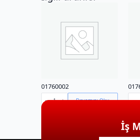
01760002
017
01760002
0176
adet
adet
Devamını Oku
İş 
E-