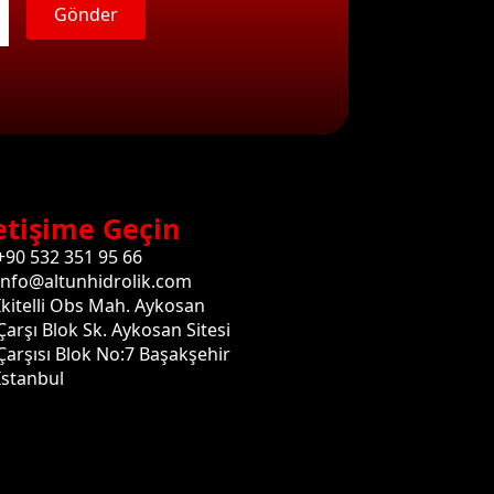
Gönder
etişime Geçin
+90 532 351 95 66
info@altunhidrolik.com
İkitelli Obs Mah. Aykosan
Çarşı Blok Sk. Aykosan Sitesi
Çarşısı Blok No:7 Başakşehir
İstanbul