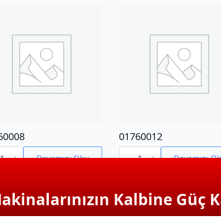
60008
01760012
0008
01760012
adet
Devamını Oku
Devamını O
Makinalarınızın Kalbine Güç K