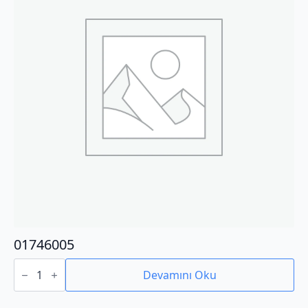
01746005
01746005
adet
Devamını Oku