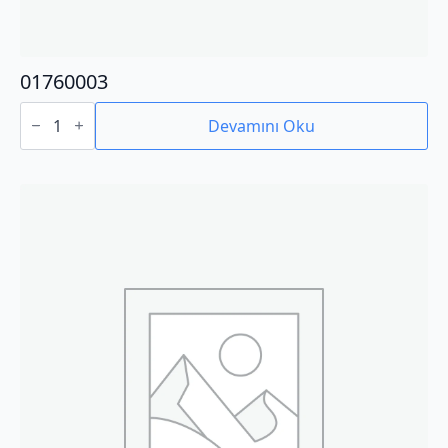
01760003
01760003
adet
Devamını Oku