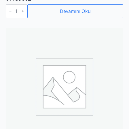
01759002
adet
Devamını Oku