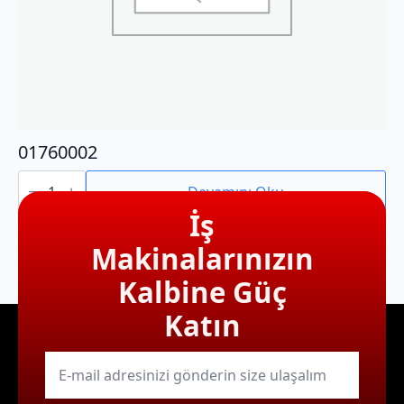
01760002
01760002
adet
Devamını Oku
İş
Makinalarınızın
Kalbine Güç
Katın
E-
mail
*