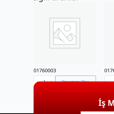
01760003
017
01760003
0176
adet
adet
Devamını Oku
İş 
E-