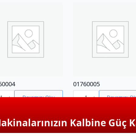
60004
01760005
0004
01760005
adet
Devamını Oku
Devamını O
Makinalarınızın Kalbine Güç K