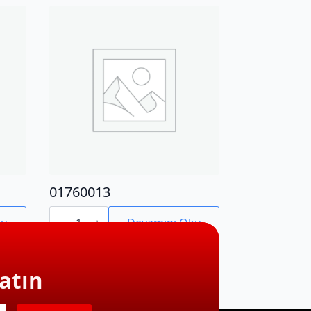
01760013
01760013
adet
ku
Devamını Oku
atın