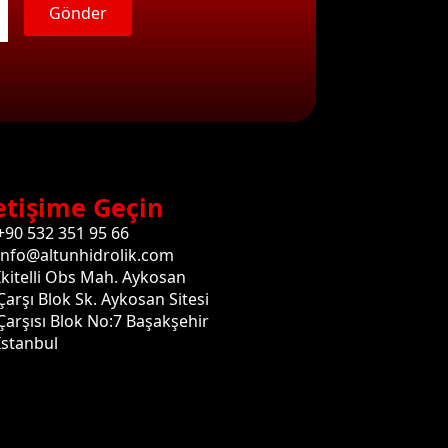
Gönder
etişime Geçin
+90 532 351 95 66
info@altunhidrolik.com
İkitelli Obs Mah. Aykosan
Çarşı Blok Sk. Aykosan Sitesi
Çarşısı Blok No:7 Başakşehir
İstanbul