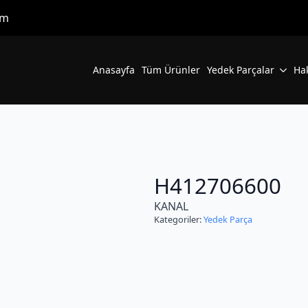
om
Anasayfa
Tüm Ürünler
Yedek Parçalar
Ha
H412706600
KANAL
Kategoriler:
Yedek Parça