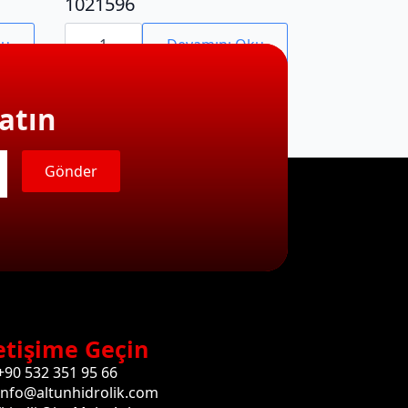
1021596
1021596
adet
ku
Devamını Oku
atın
Gönder
etişime Geçin
+90 532 351 95 66
info@altunhidrolik.com