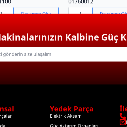
1100
01760012
100
01760012
adet
Devamını Oku
Devamını O
Makinalarınızın Kalbine Güç K
msal
Yedek Parça
İl
rçalar
Elektrik Aksam
zda
Güç Aktarım Organları