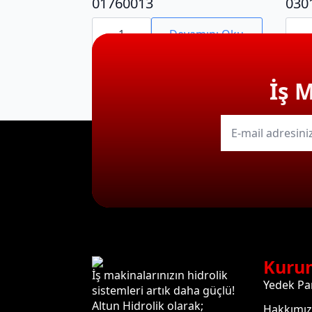
01760013
030
01760013
0301
adet
adet
Devamını Oku
İş 
E-
mail
*
Kuru
İş makinalarınızın hidrolik
Yedek Pa
sistemleri artık daha güçlü!
Altun Hidrolik olarak;
Hakkımı