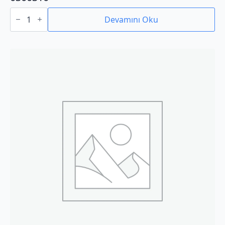
0300310
adet
Devamını Oku