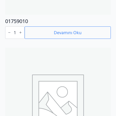
01759010
01759010
adet
Devamını Oku