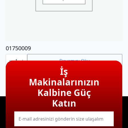
01750009
01750009
adet
Devamını Oku
İş
Makinalarınızın
Kalbine Güç
Katın
E-
mail
*