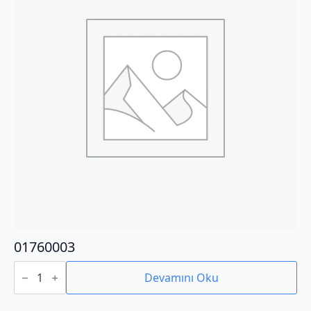
01760003
01760003
adet
Devamını Oku