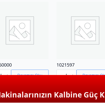
60000
1021597
0000
1021597
adet
Devamını Oku
Devamını O
Makinalarınızın Kalbine Güç K