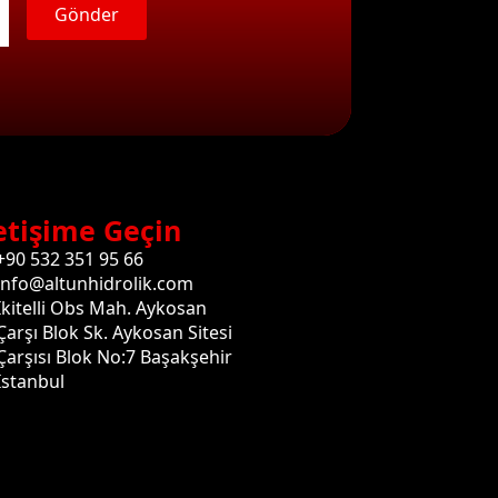
Gönder
etişime Geçin
+90 532 351 95 66
info@altunhidrolik.com
İkitelli Obs Mah. Aykosan
Çarşı Blok Sk. Aykosan Sitesi
Çarşısı Blok No:7 Başakşehir
İstanbul