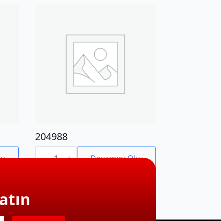
204988
204988
adet
ku
Devamını Oku
atın