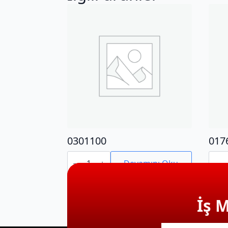
0301100
017
0301100
0176
adet
adet
Devamını Oku
İş 
E-