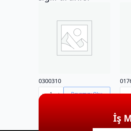
0300310
017
0300310
0176
adet
adet
Devamını Oku
İş 
E-