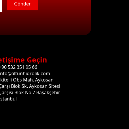
Gönder
etişime Geçin
+90 532 351 95 66
info@altunhidrolik.com
İkitelli Obs Mah. Aykosan
Çarşı Blok Sk. Aykosan Sitesi
Çarşısı Blok No:7 Başakşehir
İstanbul