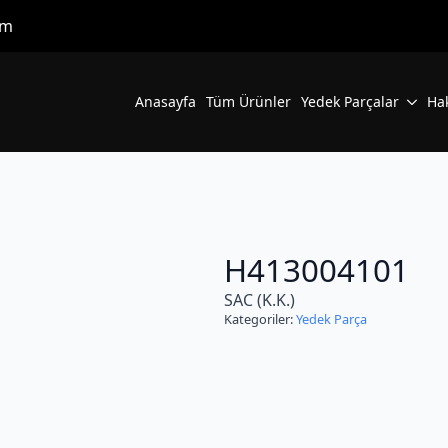
om
Anasayfa
Tüm Ürünler
Yedek Parçalar
Ha
H413004101
SAC (K.K.)
Kategoriler:
Yedek Parça