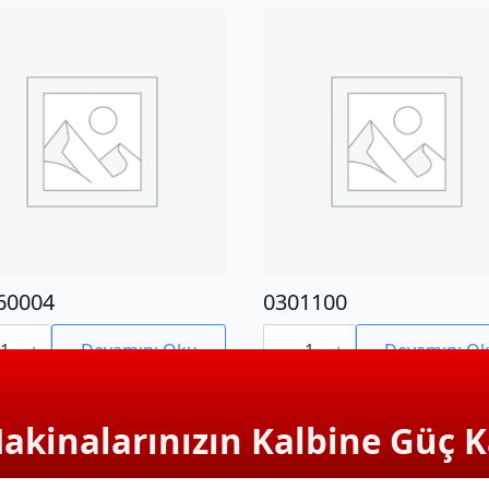
60004
0301100
0004
0301100
adet
Devamını Oku
Devamını O
Makinalarınızın Kalbine Güç K