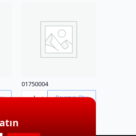
01750004
01750004
adet
ku
Devamını Oku
atın