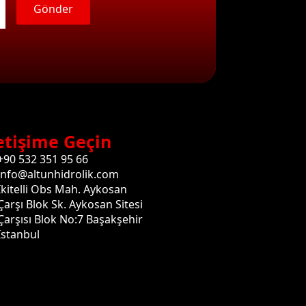
Gönder
etişime Geçin
+90 532 351 95 66
info@altunhidrolik.com
İkitelli Obs Mah. Aykosan
Çarşı Blok Sk. Aykosan Sitesi
Çarşısı Blok No:7 Başakşehir
İstanbul