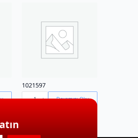
1021597
1021597
adet
ku
Devamını Oku
atın