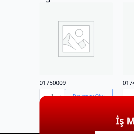
01750009
017
01750009
0174
adet
adet
Devamını Oku
İş 
E-