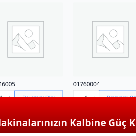
46005
01760004
6005
01760004
adet
Devamını Oku
Devamını O
Makinalarınızın Kalbine Güç K