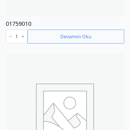
01759010
01759010
adet
Devamını Oku