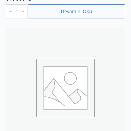
01760013
adet
Devamını Oku