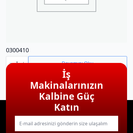
0300410
0300410
adet
Devamını Oku
İş
Makinalarınızın
Kalbine Güç
Katın
E-
mail
*