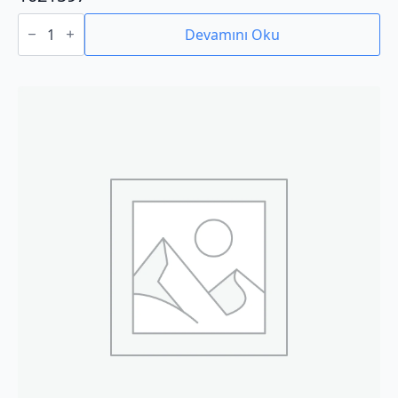
1021597
adet
Devamını Oku