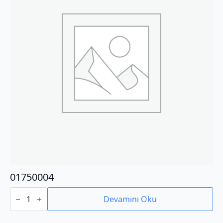
01750004
01750004
adet
Devamını Oku