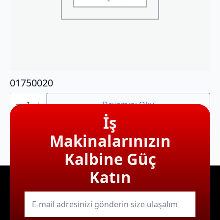
01750020
01750020
adet
Devamını Oku
İş
Makinalarınızın
Kalbine Güç
Katın
E-
mail
*