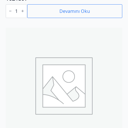
1021597
adet
Devamını Oku