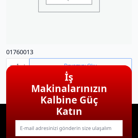
01760013
01760013
adet
Devamını Oku
İş
Makinalarınızın
Kalbine Güç
Katın
E-
mail
*