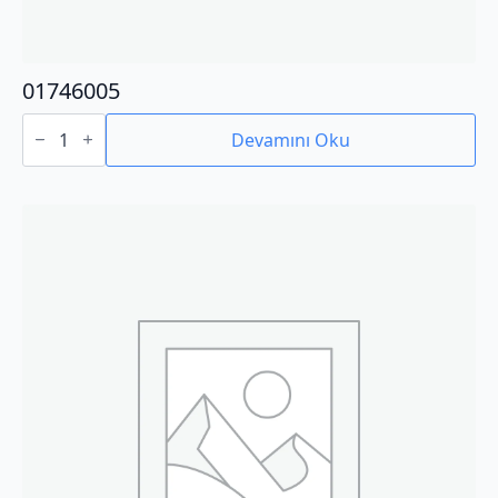
01746005
01746005
adet
Devamını Oku