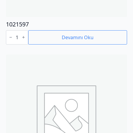
1021597
1021597
adet
Devamını Oku