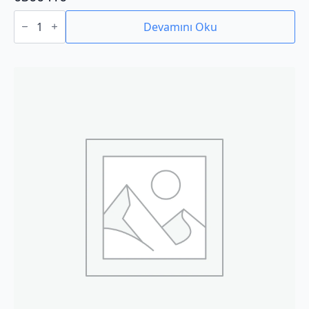
0300410
adet
Devamını Oku