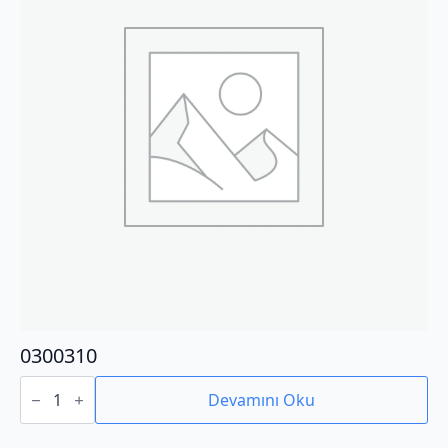
0300310
0300310
adet
Devamını Oku