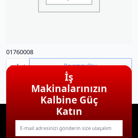
01760008
01760008
adet
Devamını Oku
İş
Makinalarınızın
Kalbine Güç
Katın
E-
mail
*