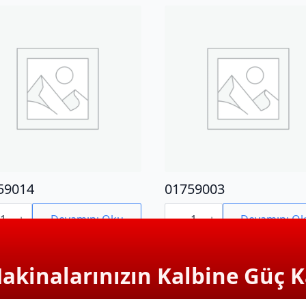
59014
01759003
9014
01759003
adet
Devamını Oku
Devamını O
Makinalarınızın Kalbine Güç K