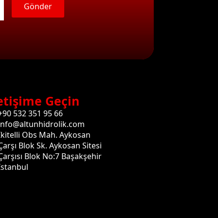
Gönder
etişime Geçin
+90 532 351 95 66
info@altunhidrolik.com
İkitelli Obs Mah. Aykosan
Çarşı Blok Sk. Aykosan Sitesi
Çarşısı Blok No:7 Başakşehir
İstanbul