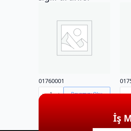
01760001
017
01760001
0175
adet
adet
Devamını Oku
İş 
E-