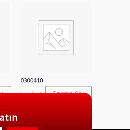
0300410
0300410
adet
ku
Devamını Oku
atın