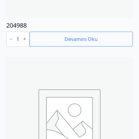
204988
204988
adet
Devamını Oku