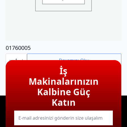
01760005
01760005
adet
Devamını Oku
İş
Makinalarınızın
Kalbine Güç
Katın
E-
mail
*