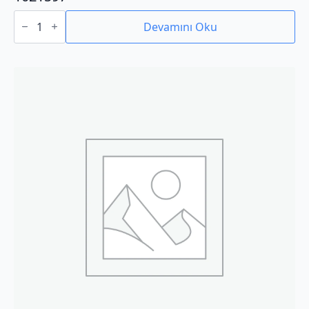
1021597
adet
Devamını Oku