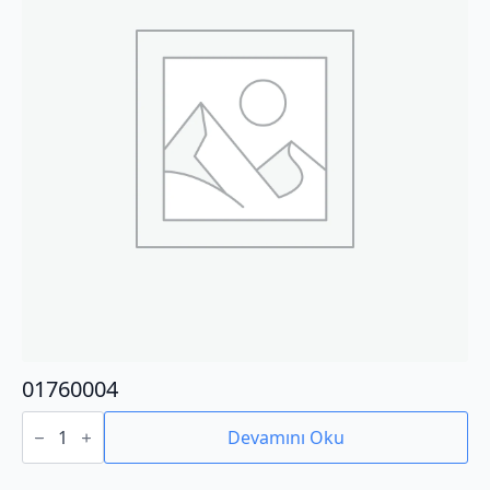
01760004
01760004
adet
Devamını Oku