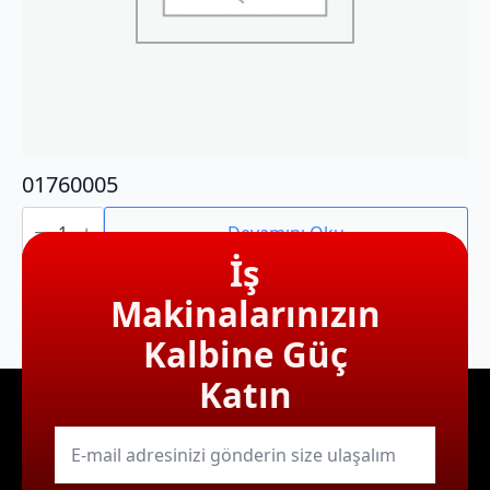
01760005
01760005
adet
Devamını Oku
İş
Makinalarınızın
Kalbine Güç
Katın
E-
mail
*