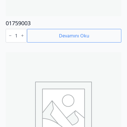
01759003
01759003
adet
Devamını Oku