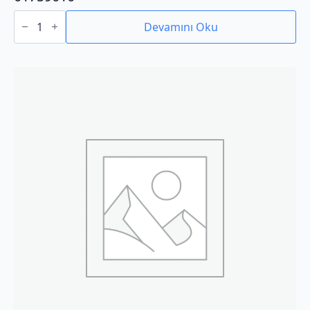
01759010
adet
Devamını Oku