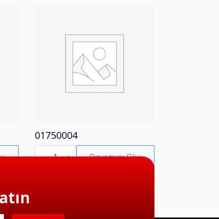
01750004
01750004
adet
ku
Devamını Oku
atın