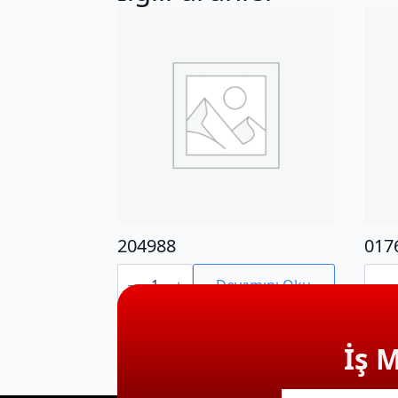
204988
017
204988
0176
adet
adet
Devamını Oku
İş 
E-