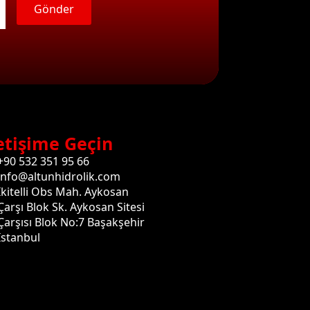
Gönder
etişime Geçin
+90 532 351 95 66
info@altunhidrolik.com
İkitelli Obs Mah. Aykosan
Çarşı Blok Sk. Aykosan Sitesi
Çarşısı Blok No:7 Başakşehir
İstanbul