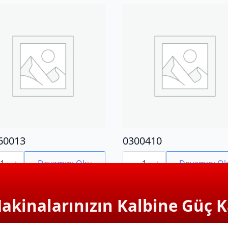
60013
0300410
0013
0300410
adet
Devamını Oku
Devamını O
Makinalarınızın Kalbine Güç K