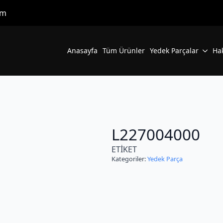
om
Anasayfa
Tüm Ürünler
Yedek Parçalar
Ha
L227004000
ETİKET
Kategoriler:
Yedek Parça