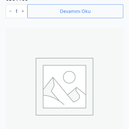
0301100
adet
Devamını Oku