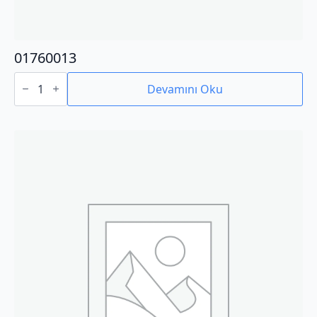
01760013
01760013
adet
Devamını Oku