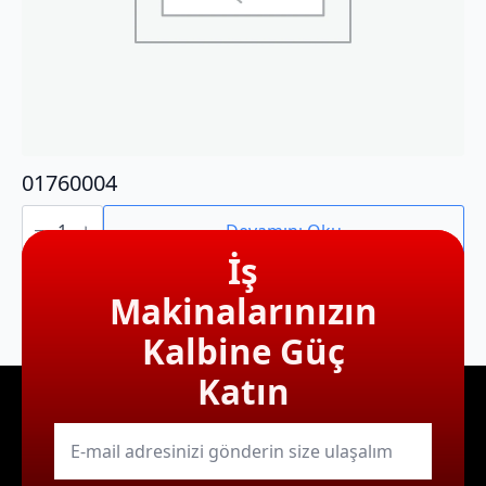
01760004
01760004
adet
Devamını Oku
İş
Makinalarınızın
Kalbine Güç
Katın
E-
mail
*