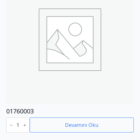
01760003
01760003
adet
Devamını Oku