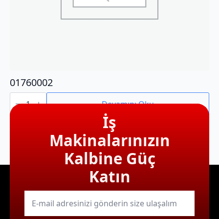
01760002
01760002
adet
Devamını Oku
İş
Makinalarınızın
Kalbine Güç
Katın
E-
mail
*