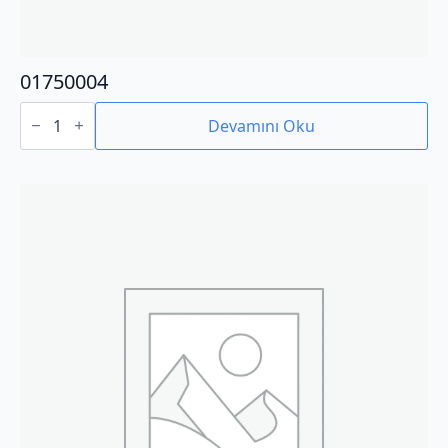
01750004
01750004
adet
Devamını Oku