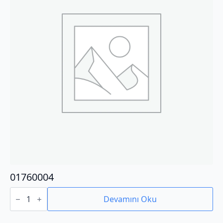
01760004
01760004
adet
Devamını Oku