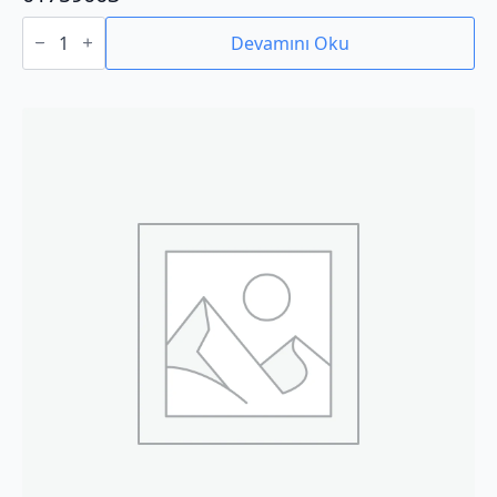
01759003
adet
Devamını Oku