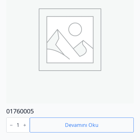
01760005
01760005
adet
Devamını Oku