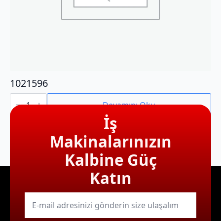
1021596
1021596
adet
Devamını Oku
İş
Makinalarınızın
Kalbine Güç
Katın
E-
mail
*