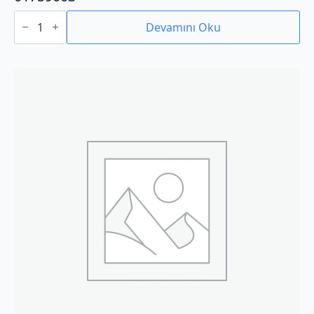
01759003
adet
Devamını Oku