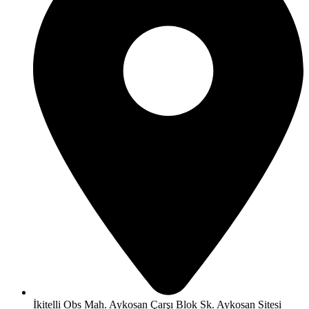
İkitelli Obs Mah. Aykosan Çarşı Blok Sk. Aykosan Sitesi