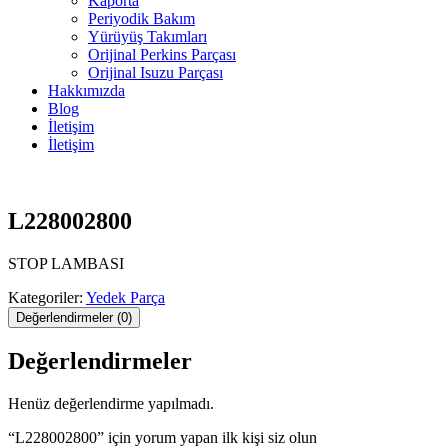
Kaporta
Periyodik Bakım
Yürüyüş Takımları
Orijinal Perkins Parçası
Orijinal Isuzu Parçası
Hakkımızda
Blog
İletişim
İletişim
L228002800
STOP LAMBASI
Kategoriler:
Yedek Parça
Değerlendirmeler (0)
Değerlendirmeler
Henüz değerlendirme yapılmadı.
“L228002800” için yorum yapan ilk kişi siz olun