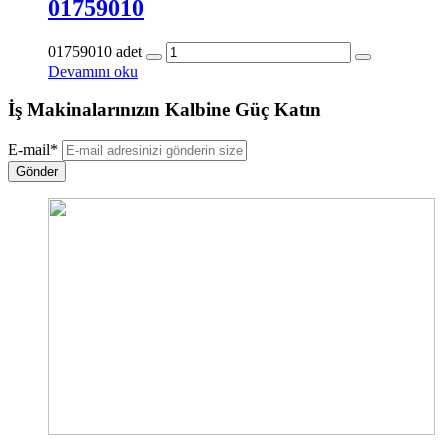
01759010
01759010 adet
Devamını oku
İş Makinalarınızın Kalbine Güç Katın
E-mail
*
Gönder