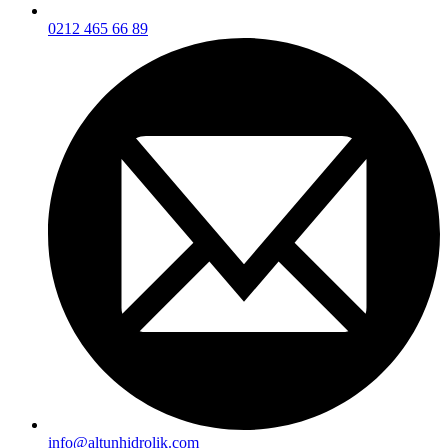
0212 465 66 89
info@altunhidrolik.com