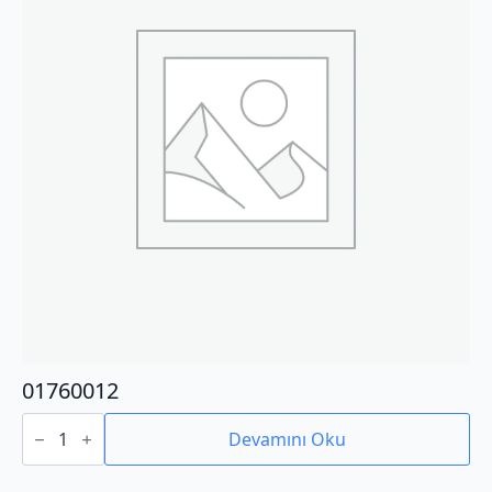
01760012
01760012
adet
Devamını Oku