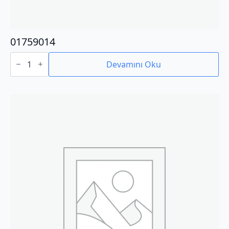
01759014
01759014
adet
Devamını Oku