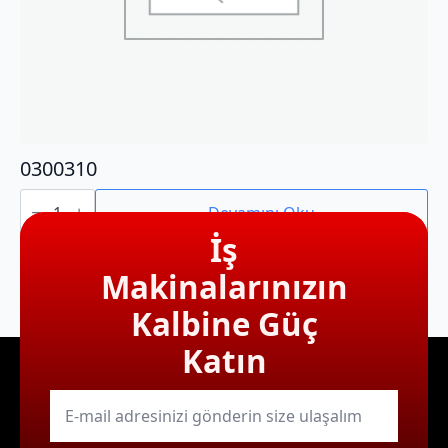
0300310
0300310
adet
Devamını Oku
İş
Makinalarınızın
Kalbine Güç
Katın
E-
mail
*