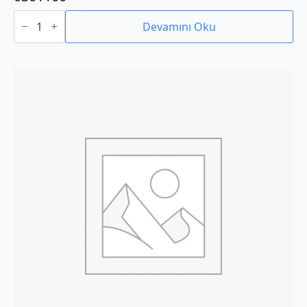
0301100
adet
Devamını Oku