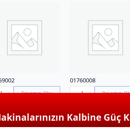
59002
01760008
9002
01760008
adet
Devamını Oku
Devamını O
Makinalarınızın Kalbine Güç K