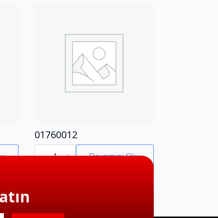
01760012
01760012
adet
ku
Devamını Oku
atın