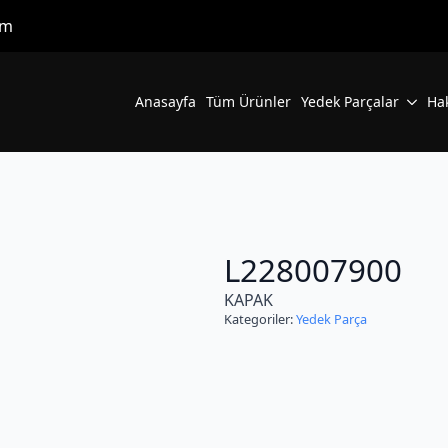
om
Anasayfa
Tüm Ürünler
Yedek Parçalar
Ha
L228007900
KAPAK
Kategoriler:
Yedek Parça