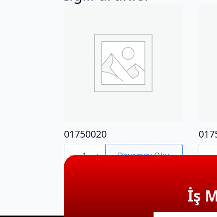
01750020
017
01750020
0175
adet
adet
Devamını Oku
İş 
E-