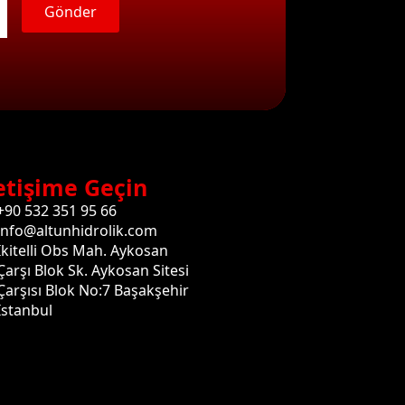
Gönder
etişime Geçin
+90 532 351 95 66
info@altunhidrolik.com
İkitelli Obs Mah. Aykosan
Çarşı Blok Sk. Aykosan Sitesi
Çarşısı Blok No:7 Başakşehir
İstanbul