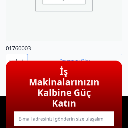
01760003
01760003
adet
Devamını Oku
İş
Makinalarınızın
Kalbine Güç
Katın
E-
mail
*