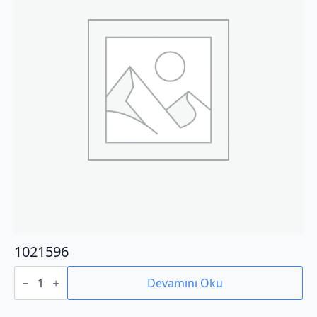
1021596
1021596
adet
Devamını Oku