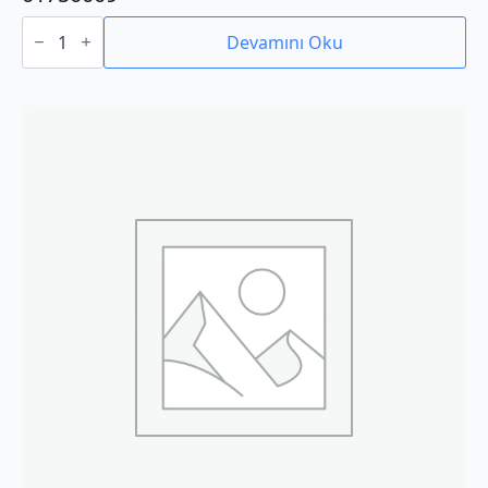
01750009
adet
Devamını Oku