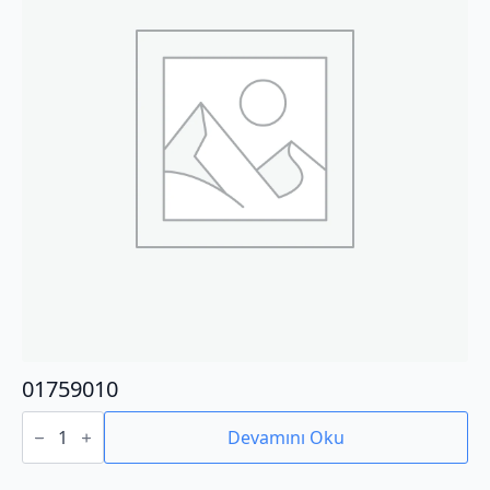
01759010
01759010
adet
Devamını Oku