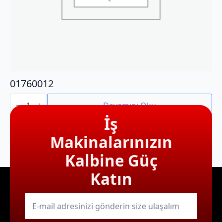
01760012
01760012
adet
Devamını Oku
İş
Makinalarınızın
Kalbine Güç
Katın
E-
mail
*