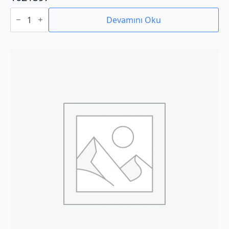
1021597
adet
Devamını Oku