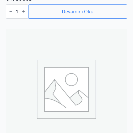
01759003
adet
Devamını Oku