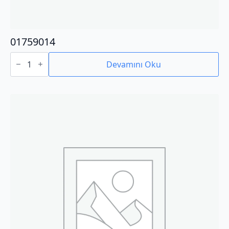
01759014
01759014
adet
Devamını Oku