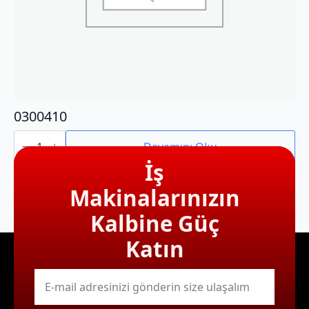
0300410
0300410
adet
Devamını Oku
İş
Makinalarınızın
Kalbine Güç
Katın
E-
mail
*