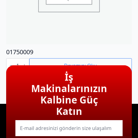
01750009
01750009
adet
Devamını Oku
İş
Makinalarınızın
Kalbine Güç
Katın
E-
mail
*