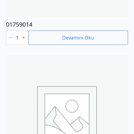
01759014
01759014
adet
Devamını Oku