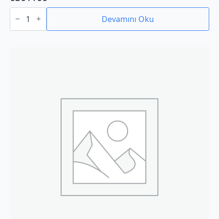
0301100
adet
Devamını Oku