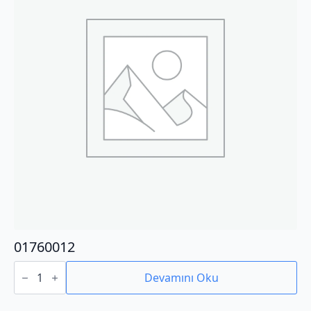
01760012
01760012
adet
Devamını Oku