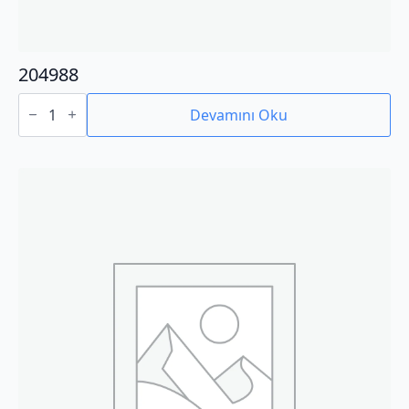
204988
204988
adet
Devamını Oku