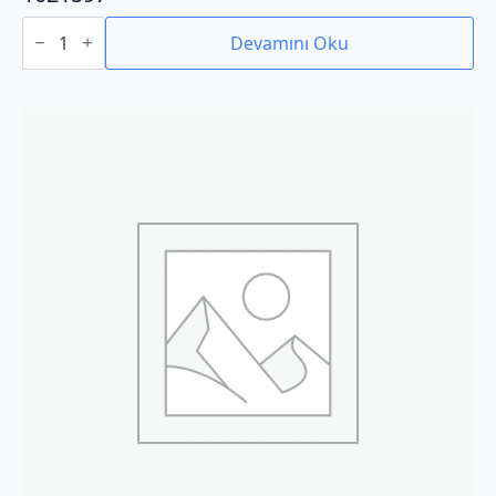
1021597
adet
Devamını Oku