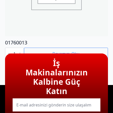
01760013
01760013
adet
Devamını Oku
İş
Makinalarınızın
Kalbine Güç
Katın
E-
mail
*