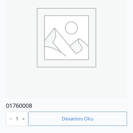
01760008
01760008
adet
Devamını Oku