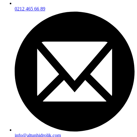
0212 465 66 89
info@altunhidrolik.com