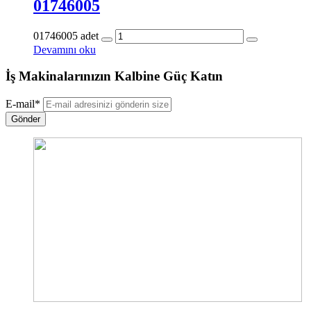
01746005
01746005 adet
Devamını oku
İş Makinalarınızın Kalbine Güç Katın
E-mail
*
Gönder