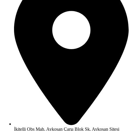
İkitelli Obs Mah. Aykosan Çarşı Blok Sk. Aykosan Sitesi