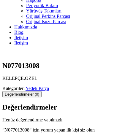
Kaporta
Periyodik Bakım
Yürüyüş Takımları
Orijinal Perkins Parçası
Orijinal Isuzu Parçası
Hakkımızda
Blog
İletişim
İletişim
N077013008
KELEPÇE,ÖZEL
Kategoriler:
Yedek Parça
Değerlendirmeler (0)
Değerlendirmeler
Henüz değerlendirme yapılmadı.
“N077013008” için yorum yapan ilk kişi siz olun