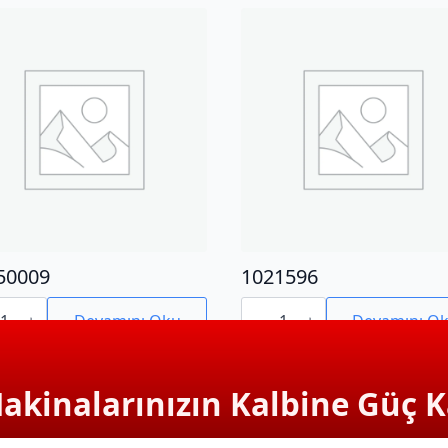
50009
1021596
0009
1021596
adet
Devamını Oku
Devamını O
Makinalarınızın Kalbine Güç K