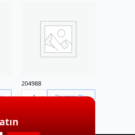
204988
204988
adet
ku
Devamını Oku
atın