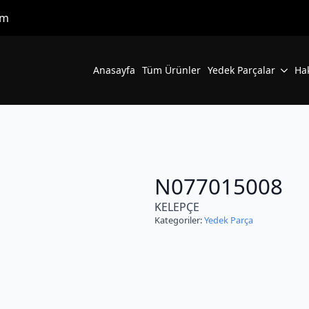
om
Anasayfa
Tüm Ürünler
Yedek Parçalar
Ha
N077015008
KELEPÇE
Kategoriler:
Yedek Parça