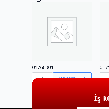
01760001
017
01760001
0175
adet
adet
Devamını Oku
İş 
E-