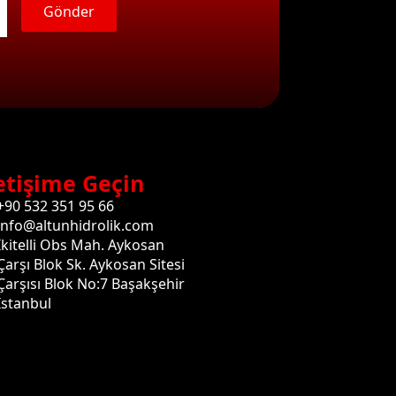
Gönder
etişime Geçin
+90 532 351 95 66
info@altunhidrolik.com
İkitelli Obs Mah. Aykosan
Çarşı Blok Sk. Aykosan Sitesi
Çarşısı Blok No:7 Başakşehir
İstanbul