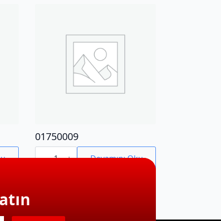
01750009
01750009
adet
ku
Devamını Oku
atın