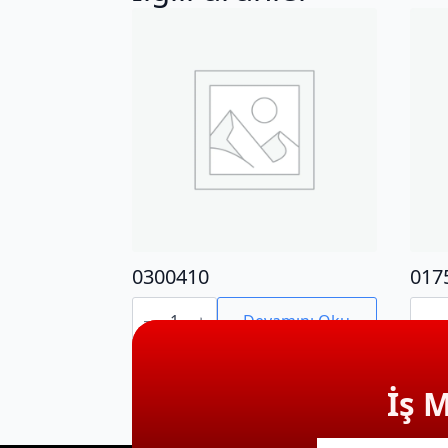
0300410
017
0300410
0175
adet
adet
Devamını Oku
İş 
E-