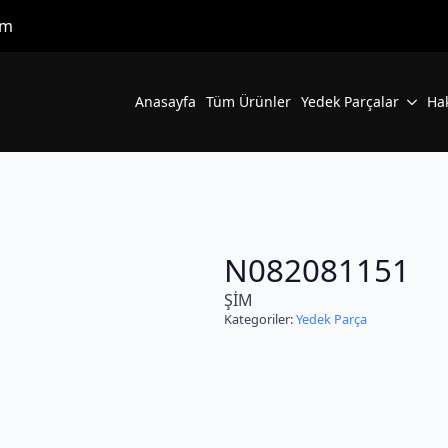
om
Anasayfa
Tüm Ürünler
Yedek Parçalar
Ha
N082081151
ŞİM
Kategoriler:
Yedek Parça