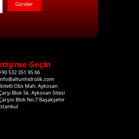
Gönder
etişime Geçin
+90 532 351 95 66
info@altunhidrolik.com
İkitelli Obs Mah. Aykosan
Çarşı Blok Sk. Aykosan Sitesi
Çarşısı Blok No:7 Başakşehir
İstanbul