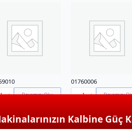
59010
01760006
9010
01760006
adet
Devamını Oku
Devamını O
Makinalarınızın Kalbine Güç K