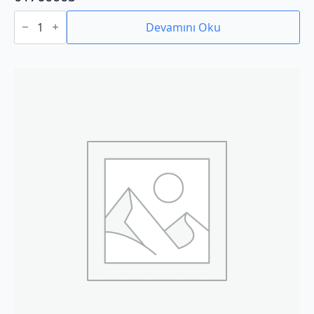
01760005
adet
Devamını Oku