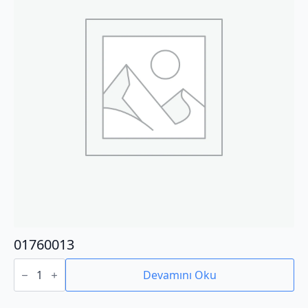
01760013
01760013
adet
Devamını Oku