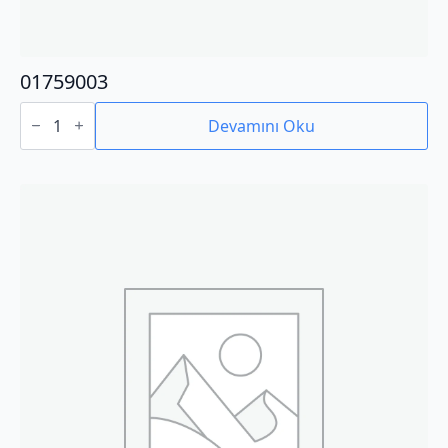
01759003
01759003
adet
Devamını Oku