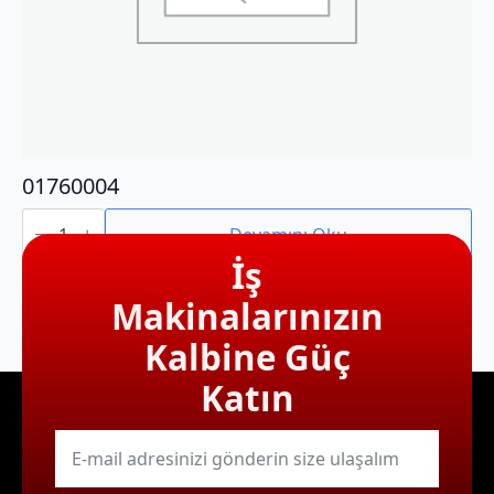
01760004
01760004
adet
Devamını Oku
İş
Makinalarınızın
Kalbine Güç
Katın
E-
mail
*