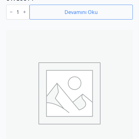
01759014
adet
Devamını Oku