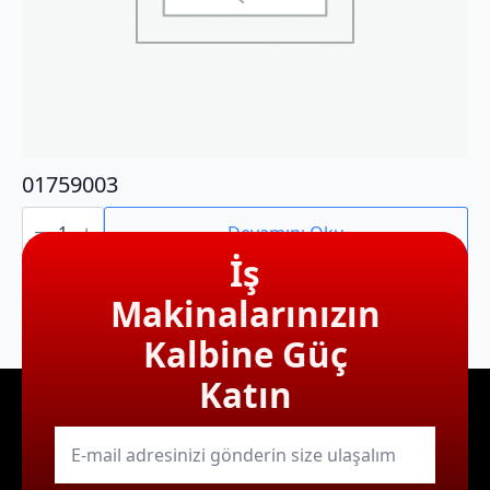
01759003
01759003
adet
Devamını Oku
İş
Makinalarınızın
Kalbine Güç
Katın
E-
mail
*