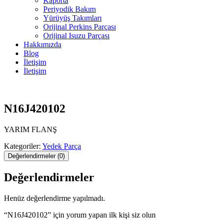
Kaporta
Periyodik Bakım
Yürüyüş Takımları
Orijinal Perkins Parçası
Orijinal Isuzu Parçası
Hakkımızda
Blog
İletişim
İletişim
N16J420102
YARIM FLANŞ
Kategoriler:
Yedek Parça
Değerlendirmeler (0)
Değerlendirmeler
Henüz değerlendirme yapılmadı.
“N16J420102” için yorum yapan ilk kişi siz olun