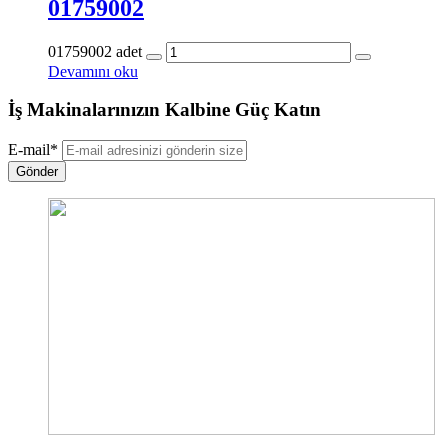
01759002
01759002 adet
Devamını oku
İş Makinalarınızın Kalbine Güç Katın
E-mail
*
Gönder