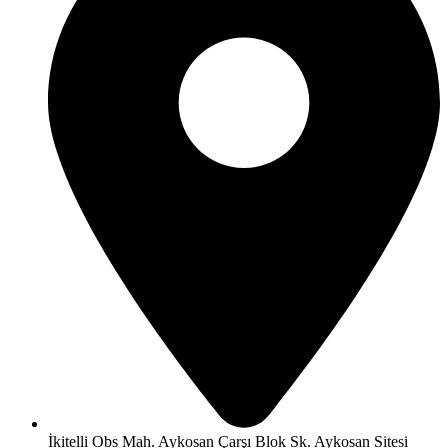
İkitelli Obs Mah. Aykosan Çarşı Blok Sk. Aykosan Sitesi