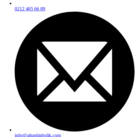
0212 465 66 89
info@altunhidrolik.com