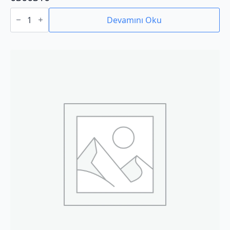
0300310
adet
Devamını Oku