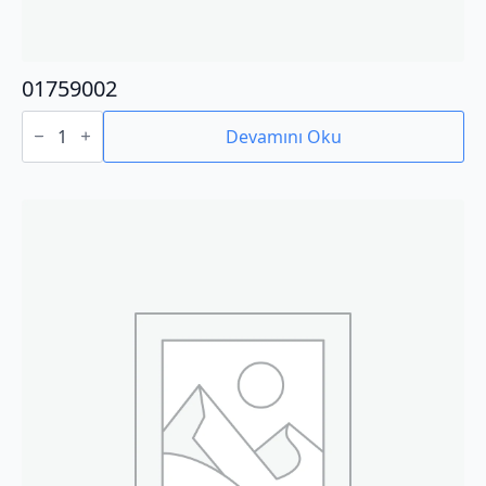
01759002
01759002
adet
Devamını Oku