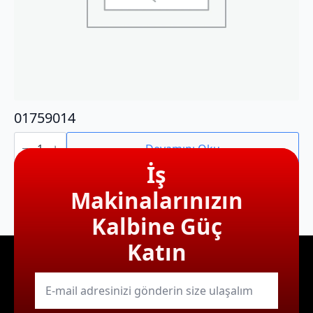
01759014
01759014
adet
Devamını Oku
İş
Makinalarınızın
Kalbine Güç
Katın
E-
mail
*