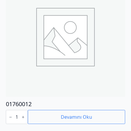
01760012
01760012
adet
Devamını Oku