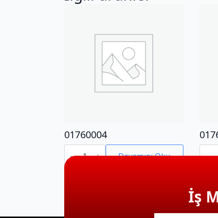
01760004
017
01760004
0176
adet
adet
Devamını Oku
İş 
E-