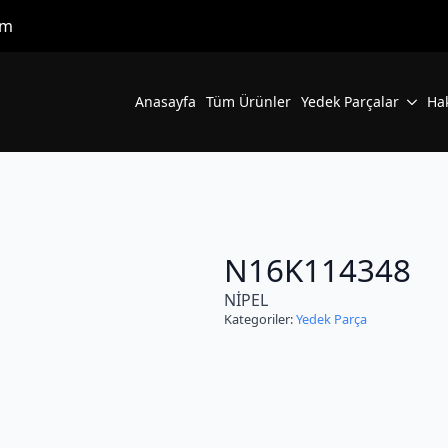
om
Anasayfa
Tüm Ürünler
Yedek Parçalar
Ha
N16K114348
NİPEL
Kategoriler:
Yedek Parça