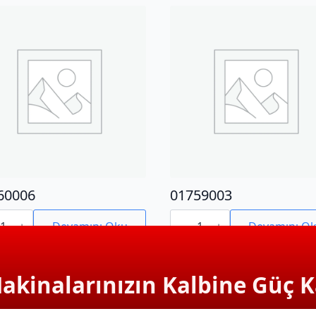
60006
01759003
0006
01759003
adet
Devamını Oku
Devamını O
Makinalarınızın Kalbine Güç K