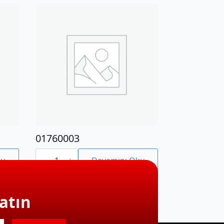
01760003
01760003
adet
ku
Devamını Oku
atın