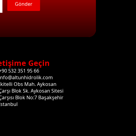
Gönder
etişime Geçin
+90 532 351 95 66
info@altunhidrolik.com
İkitelli Obs Mah. Aykosan
Çarşı Blok Sk. Aykosan Sitesi
Çarşısı Blok No:7 Başakşehir
İstanbul