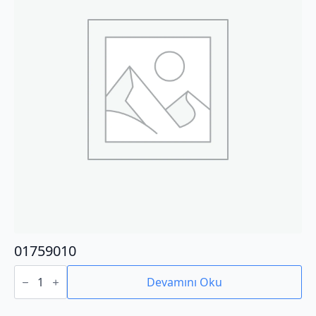
01759010
01759010
adet
Devamını Oku