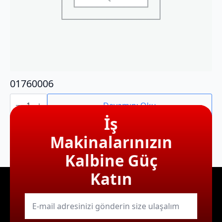
01760006
01760006
adet
Devamını Oku
İş
Makinalarınızın
Kalbine Güç
Katın
E-
mail
*