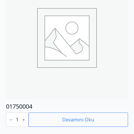
01750004
01750004
adet
Devamını Oku