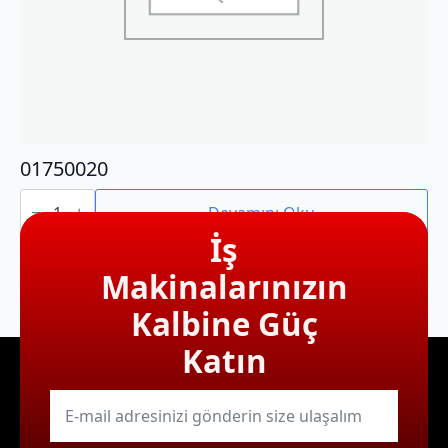
01750020
01750020
adet
Devamını Oku
İş
Makinalarınızın
Kalbine Güç
Katın
E-
mail
*