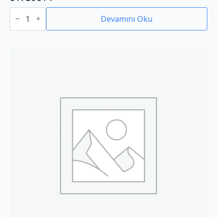
01759014
adet
Devamını Oku