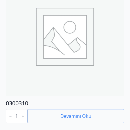
0300310
0300310
adet
Devamını Oku