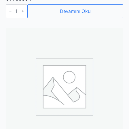
01760004
adet
Devamını Oku