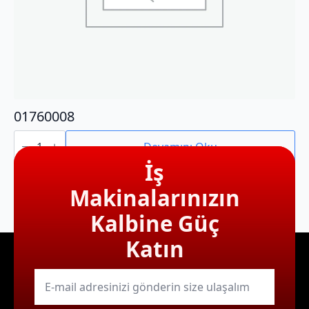
01760008
01760008
adet
Devamını Oku
İş
Makinalarınızın
Kalbine Güç
Katın
E-
mail
*