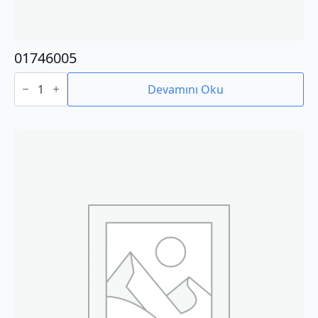
01746005
01746005
adet
Devamını Oku