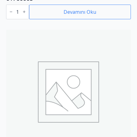
01760005
adet
Devamını Oku