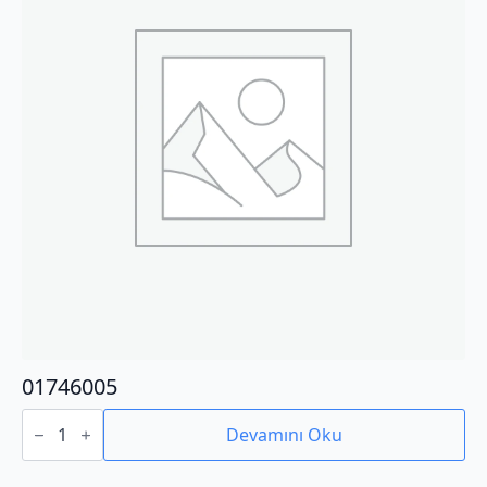
01746005
01746005
adet
Devamını Oku