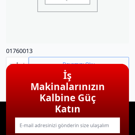
01760013
01760013
adet
Devamını Oku
İş
Makinalarınızın
Kalbine Güç
Katın
E-
mail
*