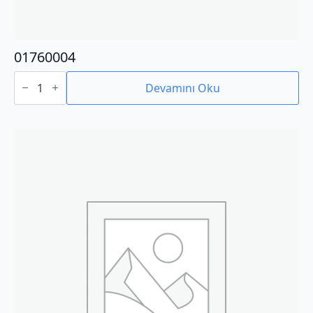
01760004
01760004
adet
Devamını Oku