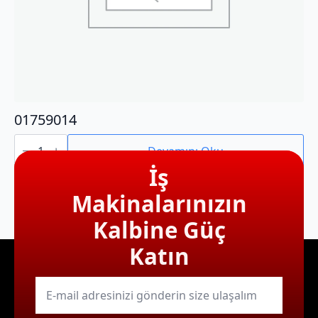
01759014
01759014
adet
Devamını Oku
İş
Makinalarınızın
Kalbine Güç
Katın
E-
mail
*