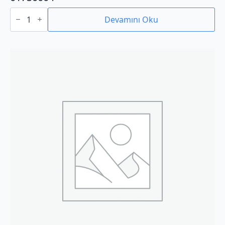
01750004
adet
Devamını Oku