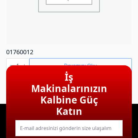
01760012
01760012
adet
Devamını Oku
İş
Makinalarınızın
Kalbine Güç
Katın
E-
mail
*