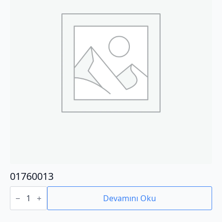
01760013
01760013
adet
Devamını Oku