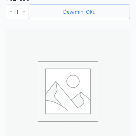
1021596
adet
Devamını Oku