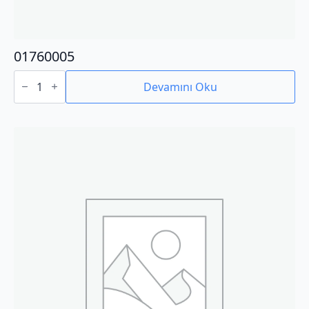
01760005
01760005
adet
Devamını Oku