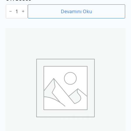
01750009
adet
Devamını Oku