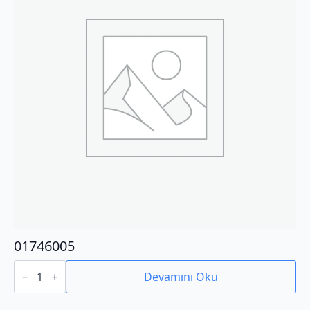
01746005
01746005
adet
Devamını Oku