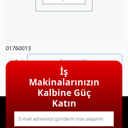
01760013
01760013
adet
Devamını Oku
İş
Makinalarınızın
Kalbine Güç
Katın
E-
mail
*