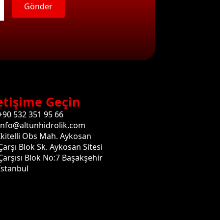
Gönder
etişime Geçin
+90 532 351 95 66
info@altunhidrolik.com
İkitelli Obs Mah. Aykosan
Çarşı Blok Sk. Aykosan Sitesi
Çarşısı Blok No:7 Başakşehir
İstanbul