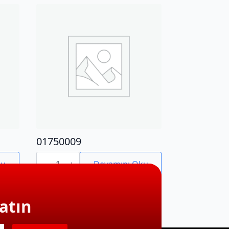
01750009
01750009
adet
ku
Devamını Oku
atın