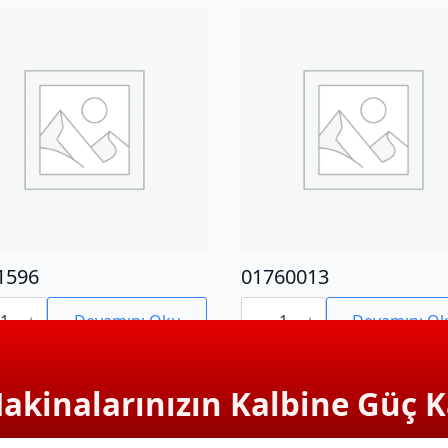
1596
01760013
596
01760013
adet
Devamını Oku
Devamını O
Makinalarınızın Kalbine Güç K