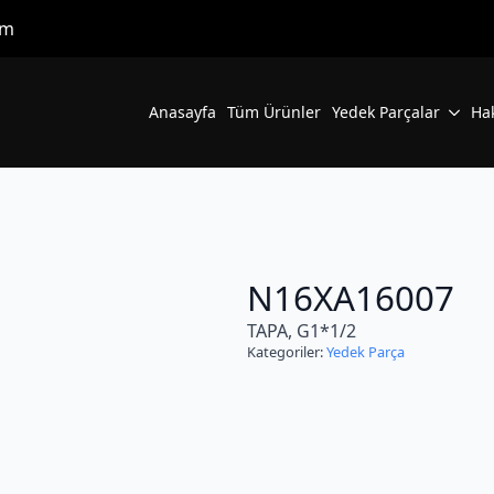
om
Anasayfa
Tüm Ürünler
Yedek Parçalar
Ha
N16XA16007
TAPA, G1*1/2
Kategoriler:
Yedek Parça