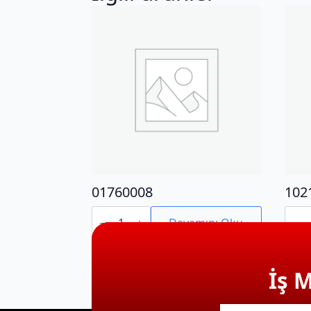
01760008
102
01760008
1021
adet
adet
Devamını Oku
İş 
E-