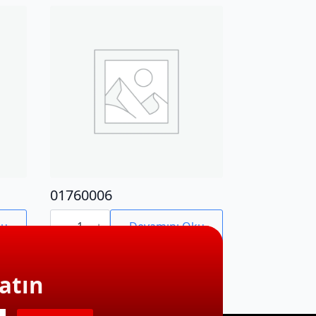
01760006
01760006
adet
ku
Devamını Oku
atın