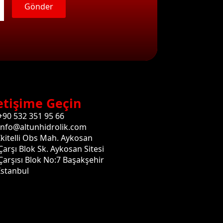
Gönder
etişime Geçin
+90 532 351 95 66
info@altunhidrolik.com
İkitelli Obs Mah. Aykosan
Çarşı Blok Sk. Aykosan Sitesi
Çarşısı Blok No:7 Başakşehir
İstanbul