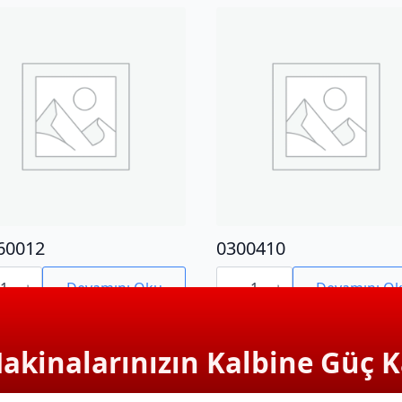
60012
0300410
0012
0300410
adet
Devamını Oku
Devamını O
Makinalarınızın Kalbine Güç K