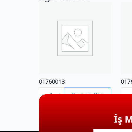
01760013
017
01760013
0176
adet
adet
Devamını Oku
İş 
E-